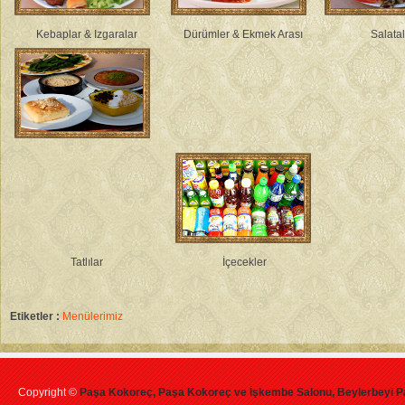
Kebaplar & Izgaralar
Dürümler & Ekmek Arası
Salatal
Tatlılar
İçecekler
Etiketler :
Menülerimiz
Copyright ©
Paşa Kokoreç, Paşa Kokoreç ve İşkembe Salonu, Beylerbeyi P