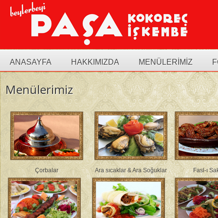
ANASAYFA
HAKKIMIZDA
MENÜLERIMIZ
F
Menülerimiz
Çorbalar
Ara sıcaklar & Ara Soğuklar
Fasl-ı Sa